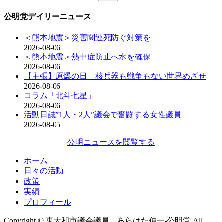
索:
公明党デイリーニュース
＜熊本地震＞災害関連死防ぐ対策を
2026-08-06
＜熊本地震＞熱中症防止へ水を確保
2026-08-06
【主張】原爆の日 核兵器も戦争もない世界めざせ
2026-08-06
コラム「北斗七星」
2026-08-06
活動日誌”1人・2人”議会で奮闘する女性議員
2026-08-05
公明ニュースを閲覧する
ホーム
日々の活動
政策
実績
プロフィール
Copyright © 東大和市議会議員 あらはた伸一-公明党 All