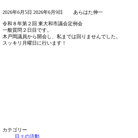
最
2026年6月5日
2026年6月9日
あらはた伸一
終
更
令和８年第２回 東大和市議会定例会
新
一般質問２日目です。
日
木戸岡議員から開会し、私までは回りませんでした。
時
スッキリ月曜日に行います！
:
カテゴリー
日々の活動