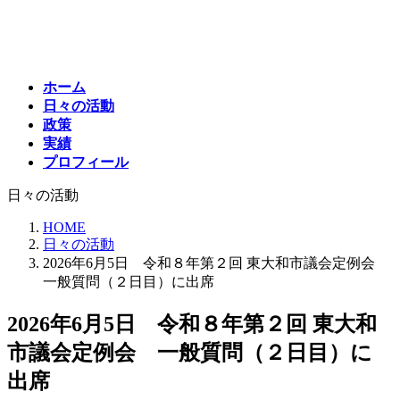
コ
ナ
ン
ビ
テ
ゲ
ン
ー
ホーム
ツ
シ
日々の活動
へ
ョ
政策
ス
ン
実績
キ
に
プロフィール
ッ
移
プ
動
日々の活動
HOME
日々の活動
2026年6月5日 令和８年第２回 東大和市議会定例会
一般質問（２日目）に出席
2026年6月5日 令和８年第２回 東大和
市議会定例会 一般質問（２日目）に
出席