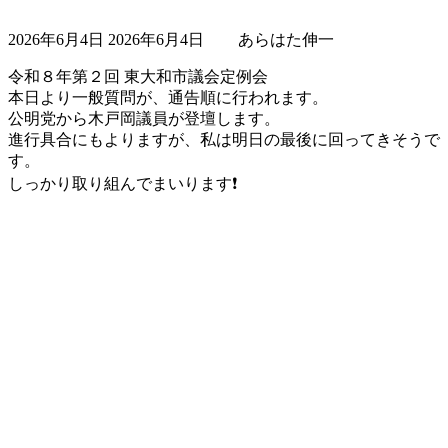
最
2026年6月4日
2026年6月4日
あらはた伸一
終
更
令和８年第２回 東大和市議会定例会
新
本日より一般質問が、通告順に行われます。
日
公明党から木戸岡議員が登壇します。
時
進行具合にもよりますが、私は明日の最後に回ってきそうで
:
す。
しっかり取り組んでまいります❗️