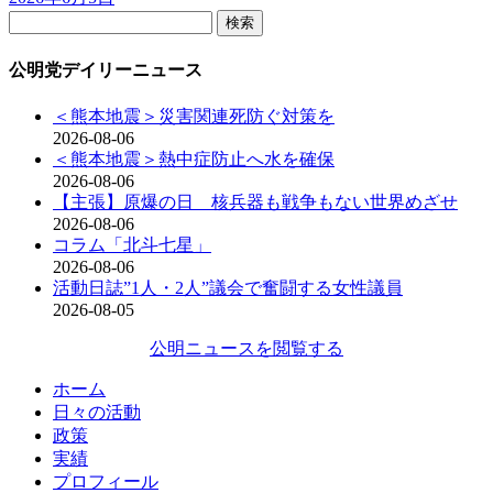
検
索:
公明党デイリーニュース
＜熊本地震＞災害関連死防ぐ対策を
2026-08-06
＜熊本地震＞熱中症防止へ水を確保
2026-08-06
【主張】原爆の日 核兵器も戦争もない世界めざせ
2026-08-06
コラム「北斗七星」
2026-08-06
活動日誌”1人・2人”議会で奮闘する女性議員
2026-08-05
公明ニュースを閲覧する
ホーム
日々の活動
政策
実績
プロフィール