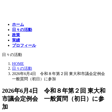
コ
ナ
ン
ビ
テ
ゲ
ン
ー
ホーム
ツ
シ
日々の活動
へ
ョ
政策
ス
ン
実績
キ
に
プロフィール
ッ
移
プ
動
日々の活動
HOME
日々の活動
2026年6月4日 令和８年第２回 東大和市議会定例会
一般質問（初日）に参加
2026年6月4日 令和８年第２回 東大和
市議会定例会 一般質問（初日）に参
加