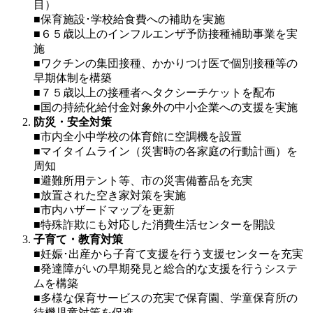
目）
■保育施設･学校給食費への補助を実施
■６５歳以上のインフルエンザ予防接種補助事業を実
施
■ワクチンの集団接種、かかりつけ医で個別接種等の
早期体制を構築
■７５歳以上の接種者へタクシーチケットを配布
■国の持続化給付金対象外の中小企業への支援を実施
防災・安全対策
■市内全小中学校の体育館に空調機を設置
■マイタイムライン（災害時の各家庭の行動計画）を
周知
■避難所用テント等、市の災害備蓄品を充実
■放置された空き家対策を実施
■市内ハザードマップを更新
■特殊詐欺にも対応した消費生活センターを開設
子育て・教育対策
■妊娠･出産から子育て支援を行う支援センターを充実
■発達障がいの早期発見と総合的な支援を行うシステ
ムを構築
■多様な保育サービスの充実で保育園、学童保育所の
待機児童対策を促進