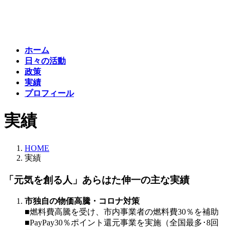
コ
ナ
ン
ビ
テ
ゲ
ン
ー
ホーム
ツ
シ
日々の活動
へ
ョ
政策
ス
ン
実績
キ
に
プロフィール
ッ
移
プ
動
実績
HOME
実績
「元気を創る人」あらはた伸一の主な実績
市独自の物価高騰・コロナ対策
■燃料費高騰を受け、市内事業者の燃料費30％を補助
■PayPay30％ポイント還元事業を実施（全国最多･8回