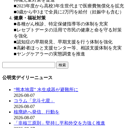
■2023年度から高校3年生世代まで医療費無償化を拡充
■0歳から中3まで全員に2万円を給付（妊娠中も含む）
健康・福祉対策
■各種がん検診、特定保健指導等の体制を充実
■レセプトデータの活用で市民の健康と命を守る対策
を強化
■認知症の早期発見、早期支援を行う体制を強化
■高齢者ほっと支援センター等、相談支援体制を充実
■ヤングケアラーの実態調査を推進
検
索:
公明党デイリーニュース
“熊本地震” 水生成器が避難所に
2026-08-07
コラム「北斗七星」
2026-08-07
核廃絶へ発信、行動を
2026-08-07
「非核三原則」堅持し平和外交を力強く推進