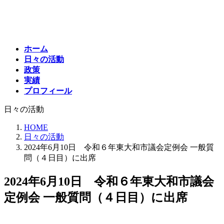
コ
ナ
ン
ビ
テ
ゲ
ン
ー
ホーム
ツ
シ
日々の活動
へ
ョ
政策
ス
ン
実績
キ
に
プロフィール
ッ
移
プ
動
日々の活動
HOME
日々の活動
2024年6月10日 令和６年東大和市議会定例会 一般質
問（４日目）に出席
2024年6月10日 令和６年東大和市議会
定例会 一般質問（４日目）に出席
最