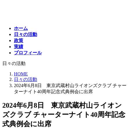
コ
ナ
ン
ビ
テ
ゲ
ン
ー
ホーム
ツ
シ
日々の活動
へ
ョ
政策
ス
ン
実績
キ
に
プロフィール
ッ
移
プ
動
日々の活動
HOME
日々の活動
2024年6月8日 東京武蔵村山ライオンズクラブ チャー
ターナイト40周年記念式典例会に出席
2024年6月8日 東京武蔵村山ライオン
ズクラブ チャーターナイト40周年記念
式典例会に出席