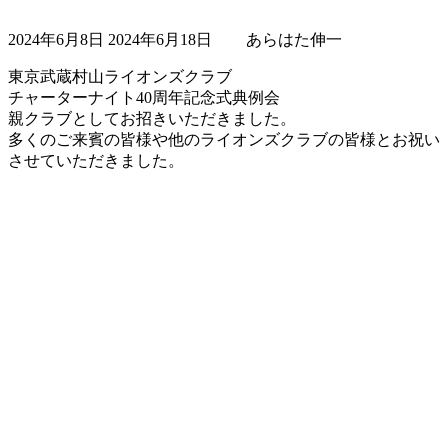
最
2024年6月8日
2024年6月18日
あらはた伸一
終
更
東京武蔵村山ライオンズクラブ
新
チャーターナイト40周年記念式典例会
日
親クラブとしてお招きいただきました。
時
多くのご来賓の皆様や他のライオンズクラブの皆様とお祝い
:
させていただきました。