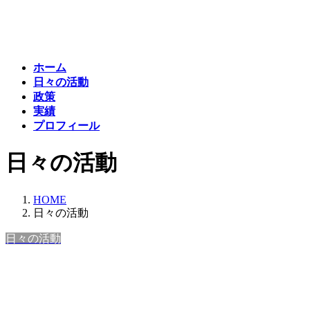
コ
ナ
ン
ビ
テ
ゲ
ン
ー
ホーム
ツ
シ
日々の活動
へ
ョ
政策
ス
ン
実績
キ
に
プロフィール
ッ
移
プ
動
日々の活動
HOME
日々の活動
日々の活動