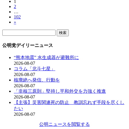
固
1
投
固
2
定
稿
…
定
ペ
固
102
ペ
ー
の
»
定
ー
ジ
ペ
ペ
ジ
検
ー
索:
ー
ジ
公明党デイリーニュース
ジ
送
“熊本地震” 水生成器が避難所に
2026-08-07
り
コラム「北斗七星」
2026-08-07
核廃絶へ発信、行動を
2026-08-07
「非核三原則」堅持し平和外交を力強く推進
2026-08-07
【主張】災害関連死の防止 教訓忘れず手段を尽くし
たい
2026-08-07
公明ニュースを閲覧する