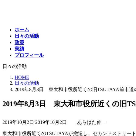
コ
ナ
ン
ビ
テ
ゲ
ン
ー
ホーム
ツ
シ
日々の活動
へ
ョ
政策
ス
ン
実績
キ
に
プロフィール
ッ
移
プ
動
日々の活動
HOME
日々の活動
2019年8月3日 東大和市役所近くの旧TSUTAYA前市
2019年8月3日 東大和市役所近くの旧T
最
2019年10月2日
2019年10月2日
あらはた伸一
終
更
東大和市役所近くのTSUTAYAが撤退し、セカンドストリ