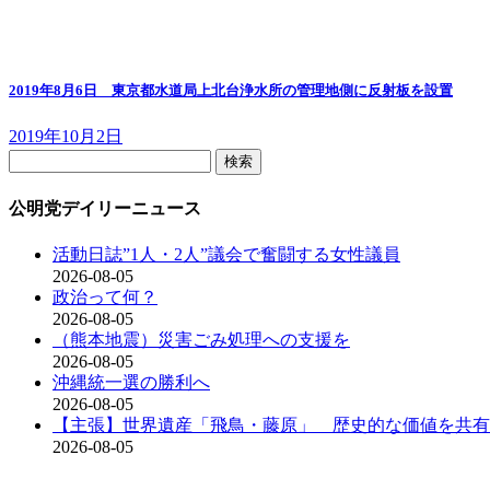
2019年8月6日 東京都水道局上北台浄水所の管理地側に反射板を設置
2019年10月2日
検
索:
公明党デイリーニュース
活動日誌”1人・2人”議会で奮闘する女性議員
2026-08-05
政治って何？
2026-08-05
（熊本地震）災害ごみ処理への支援を
2026-08-05
沖縄統一選の勝利へ
2026-08-05
【主張】世界遺産「飛鳥・藤原」 歴史的な価値を共有
2026-08-05