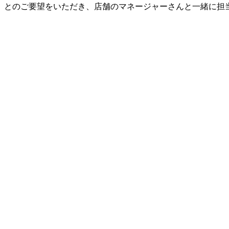
新
とのご要望をいただき、店舗のマネージャーさんと一緒に担
日
時
: