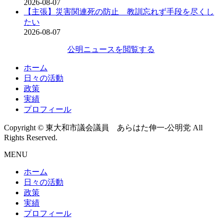
2026-08-07
【主張】災害関連死の防止 教訓忘れず手段を尽くし
たい
2026-08-07
公明ニュースを閲覧する
ホーム
日々の活動
政策
実績
プロフィール
Copyright © 東大和市議会議員 あらはた伸一-公明党 All
Rights Reserved.
MENU
ホーム
日々の活動
政策
実績
プロフィール