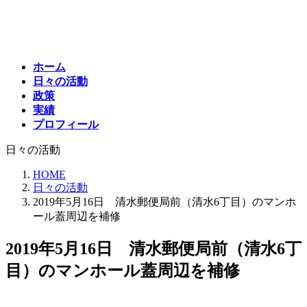
コ
ナ
ン
ビ
テ
ゲ
ン
ー
ホーム
ツ
シ
日々の活動
へ
ョ
政策
ス
ン
実績
キ
に
プロフィール
ッ
移
プ
動
日々の活動
HOME
日々の活動
2019年5月16日 清水郵便局前（清水6丁目）のマンホ
ール蓋周辺を補修
2019年5月16日 清水郵便局前（清水6丁
目）のマンホール蓋周辺を補修
最