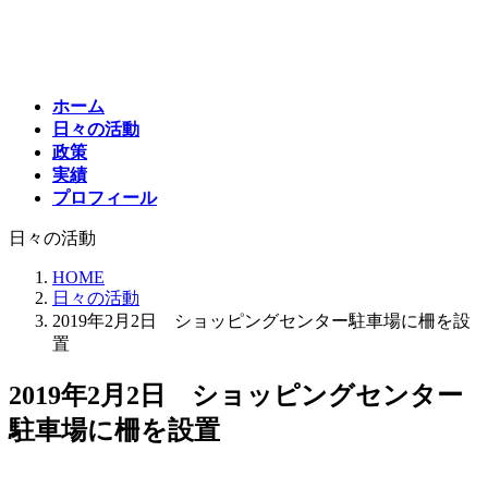
コ
ナ
ン
ビ
テ
ゲ
ン
ー
ホーム
ツ
シ
日々の活動
へ
ョ
政策
ス
ン
実績
キ
に
プロフィール
ッ
移
プ
動
日々の活動
HOME
日々の活動
2019年2月2日 ショッピングセンター駐車場に柵を設
置
2019年2月2日 ショッピングセンター
駐車場に柵を設置
最