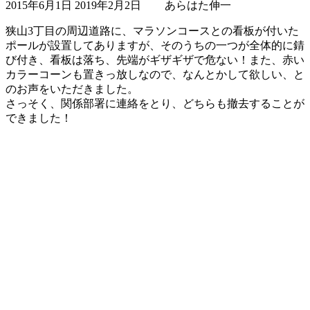
2015年6月1日
2019年2月2日
あらはた伸一
終
更
狭山3丁目の周辺道路に、マラソンコースとの看板が付いた
新
ポールが設置してありますが、そのうちの一つが全体的に錆
日
び付き、看板は落ち、先端がギザギザで危ない！また、赤い
時
カラーコーンも置きっ放しなので、なんとかして欲しい、と
:
のお声をいただきました。
さっそく、関係部署に連絡をとり、どちらも撤去することが
できました！