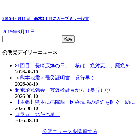
2015年6月11日 高木3丁目にカーブミラー設置
2015年6月11日
検
索:
公明党デイリーニュース
81回目「長崎原爆の日」 核は「絶対悪」、廃絶を
2026-08-10
＜熊本地震＞罹災証明書 発行早く
2026-08-10
超党派勉強会 被爆者証言から（要旨）㊦
2026-08-10
【主張】熊本に病院船 医療現場の逼迫を防ぐ一助に
2026-08-10
コラム「北斗七星」
2026-08-10
公明ニュースを閲覧する