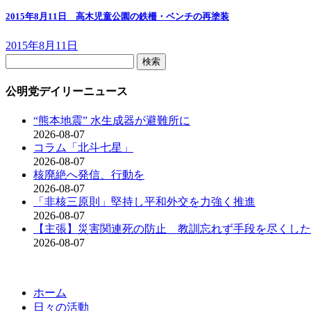
2015年8月11日 高木児童公園の鉄柵・ベンチの再塗装
2015年8月11日
検
索:
公明党デイリーニュース
“熊本地震” 水生成器が避難所に
2026-08-07
コラム「北斗七星」
2026-08-07
核廃絶へ発信、行動を
2026-08-07
「非核三原則」堅持し平和外交を力強く推進
2026-08-07
【主張】災害関連死の防止 教訓忘れず手段を尽くした
2026-08-07
ホーム
日々の活動