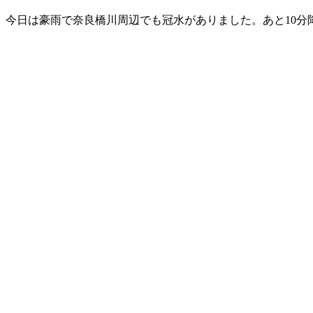
新
日
今日は豪雨で奈良橋川周辺でも冠水がありました。あと10
時
: