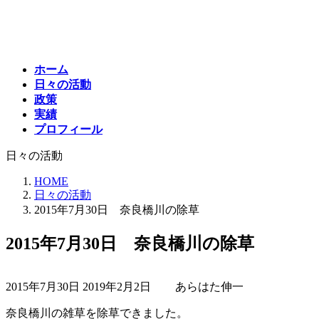
コ
ナ
ン
ビ
テ
ゲ
ン
ー
ホーム
ツ
シ
日々の活動
へ
ョ
政策
ス
ン
実績
キ
に
プロフィール
ッ
移
プ
動
日々の活動
HOME
日々の活動
2015年7月30日 奈良橋川の除草
2015年7月30日 奈良橋川の除草
最
2015年7月30日
2019年2月2日
あらはた伸一
終
更
奈良橋川の雑草を除草できました。