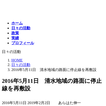
コ
ナ
ン
ビ
テ
ゲ
ン
ー
ホーム
ツ
シ
日々の活動
へ
ョ
政策
ス
ン
実績
キ
に
プロフィール
ッ
移
プ
動
日々の活動
HOME
日々の活動
2016年5月11日 清水地域の路面に停止線を再敷設
2016年5月11日 清水地域の路面に停止
線を再敷設
最
2016年5月11日
2019年2月2日
あらはた伸一
終