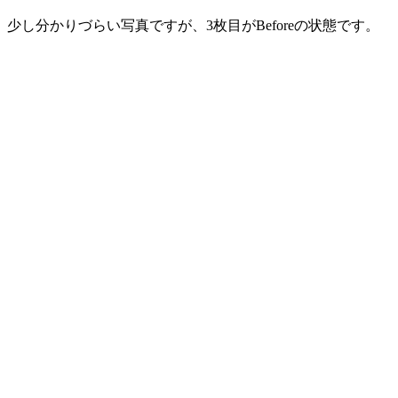
新
日
少し分かりづらい写真ですが、3枚目がBeforeの状態です。
時
: