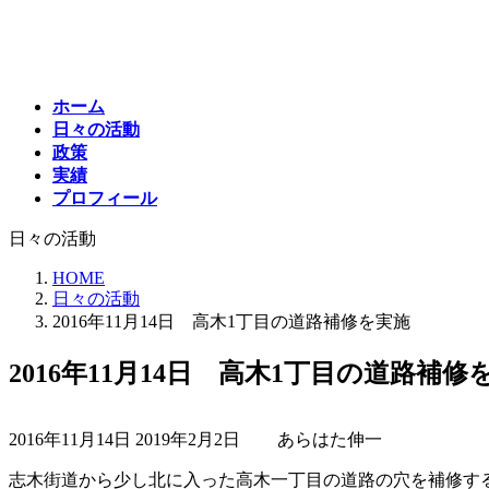
コ
ナ
ン
ビ
テ
ゲ
ン
ー
ホーム
ツ
シ
日々の活動
へ
ョ
政策
ス
ン
実績
キ
に
プロフィール
ッ
移
プ
動
日々の活動
HOME
日々の活動
2016年11月14日 高木1丁目の道路補修を実施
2016年11月14日 高木1丁目の道路補修
最
2016年11月14日
2019年2月2日
あらはた伸一
終
更
志木街道から少し北に入った高木一丁目の道路の穴を補修す