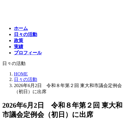
コ
ナ
ン
ビ
テ
ゲ
ン
ー
ホーム
ツ
シ
日々の活動
へ
ョ
政策
ス
ン
実績
キ
に
プロフィール
ッ
移
プ
動
日々の活動
HOME
日々の活動
2026年6月2日 令和８年第２回 東大和市議会定例会
（初日）に出席
2026年6月2日 令和８年第２回 東大和
市議会定例会（初日）に出席
最