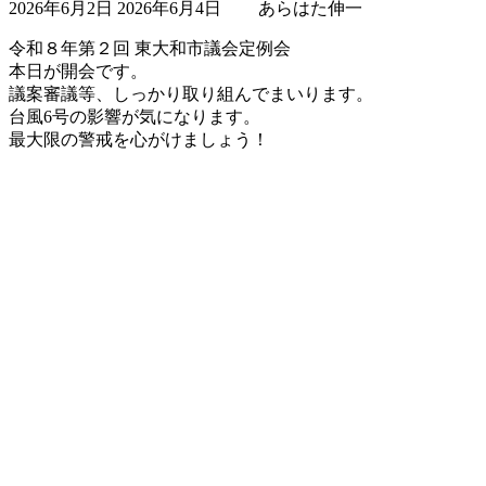
2026年6月2日
2026年6月4日
あらはた伸一
終
更
令和８年第２回 東大和市議会定例会
新
本日が開会です。
日
議案審議等、しっかり取り組んでまいります。
時
台風6号の影響が気になります。
:
最大限の警戒を心がけましょう！