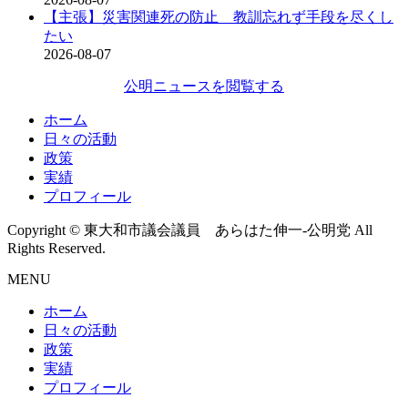
【主張】災害関連死の防止 教訓忘れず手段を尽くし
たい
2026-08-07
公明ニュースを閲覧する
ホーム
日々の活動
政策
実績
プロフィール
Copyright © 東大和市議会議員 あらはた伸一-公明党 All
Rights Reserved.
MENU
ホーム
日々の活動
政策
実績
プロフィール