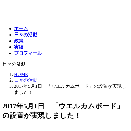
コ
ナ
ン
ビ
テ
ゲ
ン
ー
ホーム
ツ
シ
日々の活動
へ
ョ
政策
ス
ン
実績
キ
に
プロフィール
ッ
移
プ
動
日々の活動
HOME
日々の活動
2017年5月1日 「ウエルカムボード」の設置が実現し
ました！
2017年5月1日 「ウエルカムボード」
の設置が実現しました！
最