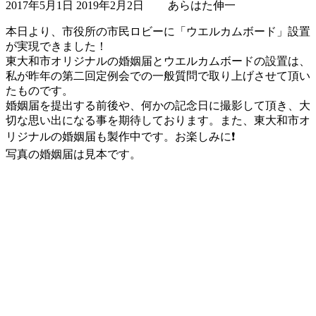
2017年5月1日
2019年2月2日
あらはた伸一
終
更
本日より、市役所の市民ロビーに「ウエルカムボード」設置
新
が実現できました！
日
東大和市オリジナルの婚姻届とウエルカムボードの設置は、
時
私が昨年の第二回定例会での一般質問で取り上げさせて頂い
:
たものです。
婚姻届を提出する前後や、何かの記念日に撮影して頂き、大
切な思い出になる事を期待しております。また、東大和市オ
リジナルの婚姻届も製作中です。お楽しみに❗️
写真の婚姻届は見本です。