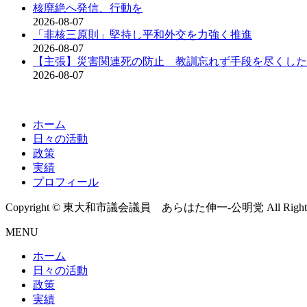
核廃絶へ発信、行動を
2026-08-07
「非核三原則」堅持し平和外交を力強く推進
2026-08-07
【主張】災害関連死の防止 教訓忘れず手段を尽くした
2026-08-07
ホーム
日々の活動
政策
実績
プロフィール
Copyright © 東大和市議会議員 あらはた伸一-公明党 All Rights R
MENU
ホーム
日々の活動
政策
実績