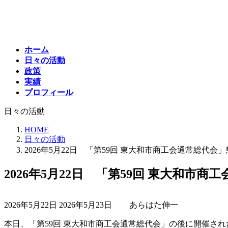
コ
ナ
ン
ビ
テ
ゲ
ン
ー
ホーム
ツ
シ
日々の活動
へ
ョ
政策
ス
ン
実績
キ
に
プロフィール
ッ
移
プ
動
日々の活動
HOME
日々の活動
2026年5月22日 「第59回 東大和市商工会通常総代会
2026年5月22日 「第59回 東大和市
最
2026年5月22日
2026年5月23日
あらはた伸一
終
更
本日、「第59回 東大和市商工会通常総代会」の後に開催さ