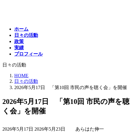
コ
ナ
ン
ビ
テ
ゲ
ン
ー
ホーム
ツ
シ
日々の活動
へ
ョ
政策
ス
ン
実績
キ
に
プロフィール
ッ
移
プ
動
日々の活動
HOME
日々の活動
2026年5月17日 「第10回 市民の声を聴く会」を開催
2026年5月17日 「第10回 市民の声を聴
く会」を開催
最
2026年5月17日
2026年5月23日
あらはた伸一
終