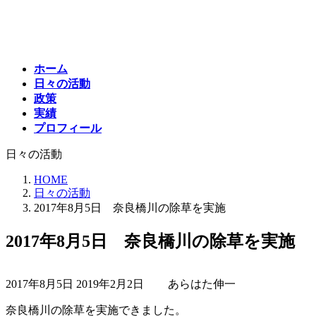
コ
ナ
ン
ビ
テ
ゲ
ン
ー
ホーム
ツ
シ
日々の活動
へ
ョ
政策
ス
ン
実績
キ
に
プロフィール
ッ
移
プ
動
日々の活動
HOME
日々の活動
2017年8月5日 奈良橋川の除草を実施
2017年8月5日 奈良橋川の除草を実施
最
2017年8月5日
2019年2月2日
あらはた伸一
終
更
奈良橋川の除草を実施できました。