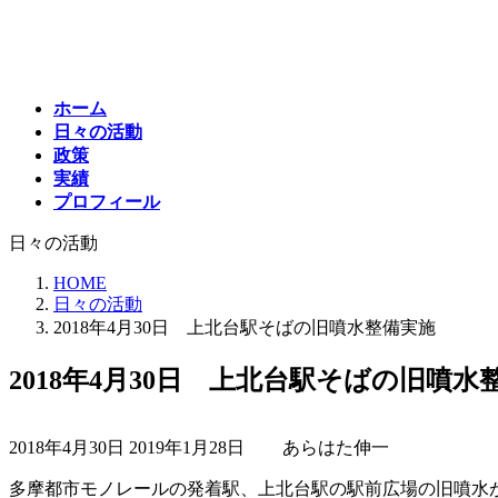
コ
ナ
ン
ビ
テ
ゲ
ン
ー
ホーム
ツ
シ
日々の活動
へ
ョ
政策
ス
ン
実績
キ
に
プロフィール
ッ
移
プ
動
日々の活動
HOME
日々の活動
2018年4月30日 上北台駅そばの旧噴水整備実施
2018年4月30日 上北台駅そばの旧噴水
最
2018年4月30日
2019年1月28日
あらはた伸一
終
更
多摩都市モノレールの発着駅、上北台駅の駅前広場の旧噴水