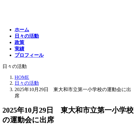
コ
ナ
ン
ビ
テ
ゲ
ン
ー
ホーム
ツ
シ
日々の活動
へ
ョ
政策
ス
ン
実績
キ
に
プロフィール
ッ
移
プ
動
日々の活動
HOME
日々の活動
2025年10月29日 東大和市立第一小学校の運動会に出
席
2025年10月29日 東大和市立第一小学校
の運動会に出席
最