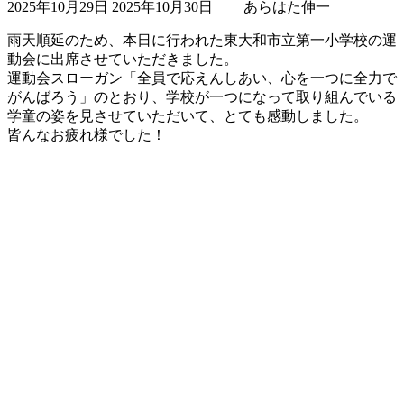
2025年10月29日
2025年10月30日
あらはた伸一
終
更
雨天順延のため、本日に行われた東大和市立第一小学校の運
新
動会に出席させていただきました。
日
運動会スローガン「全員で応えんしあい、心を一つに全力で
時
がんばろう」のとおり、学校が一つになって取り組んでいる
:
学童の姿を見させていただいて、とても感動しました。
皆んなお疲れ様でした！