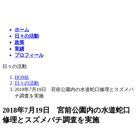
コ
ナ
ン
ビ
テ
ゲ
ン
ー
ホーム
ツ
シ
日々の活動
へ
ョ
政策
ス
ン
実績
キ
に
プロフィール
ッ
移
プ
動
日々の活動
HOME
日々の活動
2018年7月19日 宮前公園内の水道蛇口修理とスズメバ
チ調査を実施
2018年7月19日 宮前公園内の水道蛇口
修理とスズメバチ調査を実施
最