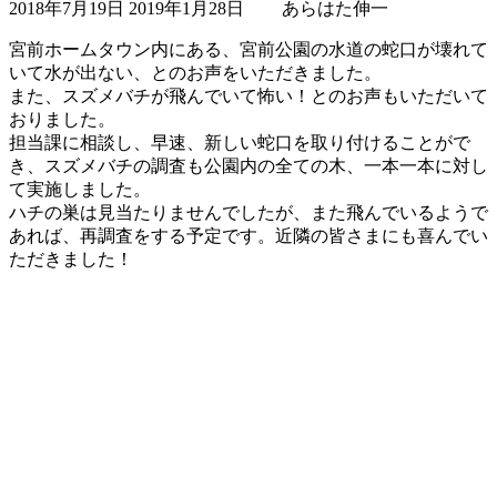
2018年7月19日
2019年1月28日
あらはた伸一
終
更
宮前ホームタウン内にある、宮前公園の水道の蛇口が壊れて
新
いて水が出ない、とのお声をいただきました。
日
また、スズメバチが飛んでいて怖い！とのお声もいただいて
時
おりました。
:
担当課に相談し、早速、新しい蛇口を取り付けることがで
き、スズメバチの調査も公園内の全ての木、一本一本に対し
て実施しました。
ハチの巣は見当たりませんでしたが、また飛んでいるようで
あれば、再調査をする予定です。近隣の皆さまにも喜んでい
ただきました！