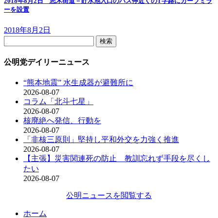
2018年8月2日 志木街道－貯水池入口のバス停近くのT字路にカーブミラ
ーを設置
2018年8月2日
検
索:
公明党デイリーニュース
“熊本地震” 水生成器が避難所に
2026-08-07
コラム「北斗七星」
2026-08-07
核廃絶へ発信、行動を
2026-08-07
「非核三原則」堅持し平和外交を力強く推進
2026-08-07
【主張】災害関連死の防止 教訓忘れず手段を尽くし
たい
2026-08-07
公明ニュースを閲覧する
ホーム