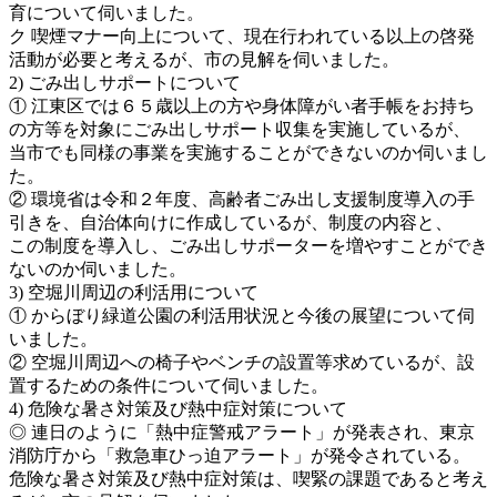
育について伺いました。
ク 喫煙マナー向上について、現在行われている以上の啓発
活動が必要と考えるが、市の見解を伺いました。
2) ごみ出しサポートについて
① 江東区では６５歳以上の方や身体障がい者手帳をお持ち
の方等を対象にごみ出しサポート収集を実施しているが、
当市でも同様の事業を実施することができないのか伺いまし
た。
② 環境省は令和２年度、高齢者ごみ出し支援制度導入の手
引きを、自治体向けに作成しているが、制度の内容と、
この制度を導入し、ごみ出しサポーターを増やすことができ
ないのか伺いました。
3) 空堀川周辺の利活用について
① からぼり緑道公園の利活用状況と今後の展望について伺
いました。
② 空堀川周辺への椅子やベンチの設置等求めているが、設
置するための条件について伺いました。
4) 危険な暑さ対策及び熱中症対策について
◎ 連日のように「熱中症警戒アラート」が発表され、東京
消防庁から「救急車ひっ迫アラート」が発令されている。
危険な暑さ対策及び熱中症対策は、喫緊の課題であると考え