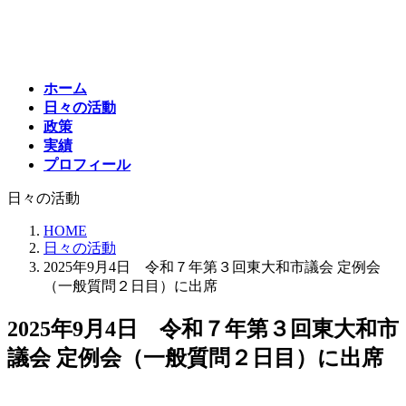
コ
ナ
ン
ビ
テ
ゲ
ン
ー
ホーム
ツ
シ
日々の活動
へ
ョ
政策
ス
ン
実績
キ
に
プロフィール
ッ
移
プ
動
日々の活動
HOME
日々の活動
2025年9月4日 令和７年第３回東大和市議会 定例会
（一般質問２日目）に出席
2025年9月4日 令和７年第３回東大和市
議会 定例会（一般質問２日目）に出席
最