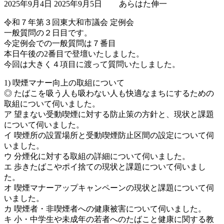
2025年9月4日
2025年9月5日
あらはた伸一
終
更
令和７年第３回東大和市議会 定例会
新
一般質問の２日目です。
日
今定例会での一般質問は７番目
時
本日午後の2番目で登壇いたしました。
:
今回は大きく４項目に渡って質問いたしました。
1) 喫煙マナー向上の取組について
◎ たばこを吸う人も吸わない人も快適なまちにするための
取組について伺いました。
ア 望まない受動喫煙に対する防止策の方針と、現状と課題
について伺いました。
イ 喫煙所の設置場所と受動喫煙防止区間の設定について伺
いました。
ウ 分煙化に対する取組の詳細について伺いました。
エ 歩きたばこやポイ捨ての現状と課題について伺いまし
た。
オ 喫煙マナーアップキャンペーンの現状と課題について伺
いました。
カ 喫煙者・非喫煙者への健康被害について伺いました。
キ 小・中学生や未成年の若者へのたばこと健康に関する教