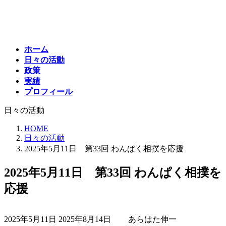
コ
ナ
ン
ビ
テ
ゲ
ン
ー
ホーム
ツ
シ
日々の活動
へ
ョ
政策
ス
ン
実績
キ
に
プロフィール
ッ
移
プ
動
日々の活動
HOME
日々の活動
2025年5月11日 第33回 わんぱく相撲を応援
2025年5月11日 第33回 わんぱく相撲を
応援
最
2025年5月11日
2025年8月14日
あらはた伸一
終