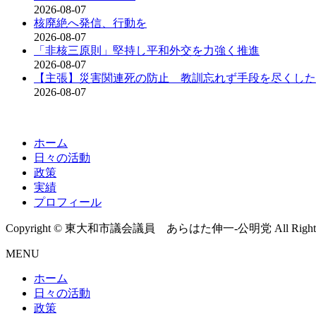
2026-08-07
核廃絶へ発信、行動を
2026-08-07
「非核三原則」堅持し平和外交を力強く推進
2026-08-07
【主張】災害関連死の防止 教訓忘れず手段を尽くした
2026-08-07
ホーム
日々の活動
政策
実績
プロフィール
Copyright © 東大和市議会議員 あらはた伸一-公明党 All Rights R
MENU
ホーム
日々の活動
政策