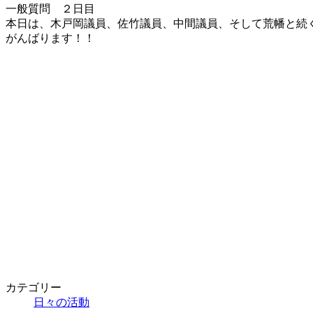
新
一般質問 ２日目
日
本日は、木戸岡議員、佐竹議員、中間議員、そして荒幡と続く
時
がんばります！！
:
カテゴリー
日々の活動