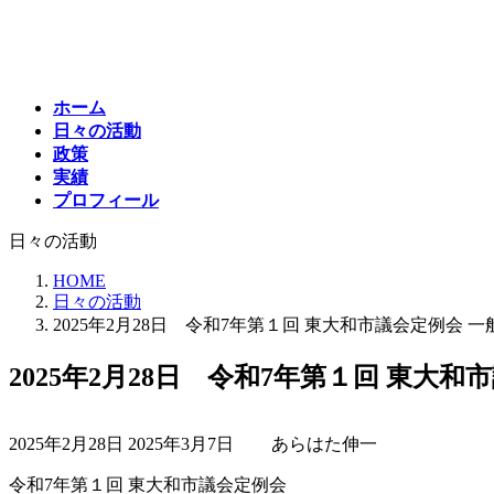
コ
ナ
ン
ビ
テ
ゲ
ン
ー
ホーム
ツ
シ
日々の活動
へ
ョ
政策
ス
ン
実績
キ
に
プロフィール
ッ
移
プ
動
日々の活動
HOME
日々の活動
2025年2月28日 令和7年第１回 東大和市議会定例会
2025年2月28日 令和7年第１回 東
最
2025年2月28日
2025年3月7日
あらはた伸一
終
更
令和7年第１回 東大和市議会定例会