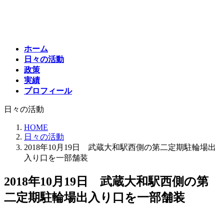
コ
ナ
ン
ビ
テ
ゲ
ン
ー
ホーム
ツ
シ
日々の活動
へ
ョ
政策
ス
ン
実績
キ
に
プロフィール
ッ
移
プ
動
日々の活動
HOME
日々の活動
2018年10月19日 武蔵大和駅西側の第二定期駐輪場出
入り口を一部舗装
2018年10月19日 武蔵大和駅西側の第
二定期駐輪場出入り口を一部舗装
最