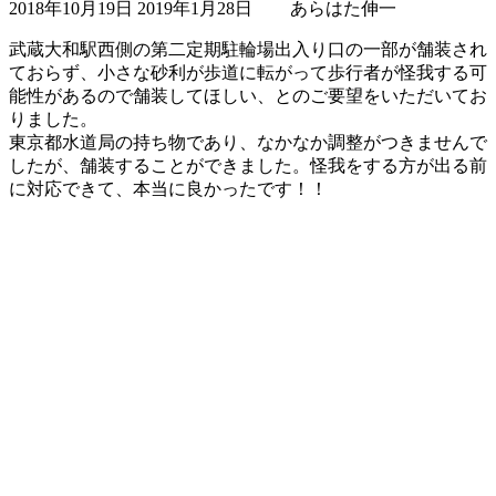
2018年10月19日
2019年1月28日
あらはた伸一
終
更
武蔵大和駅西側の第二定期駐輪場出入り口の一部が舗装され
新
ておらず、小さな砂利が歩道に転がって歩行者が怪我する可
日
能性があるので舗装してほしい、とのご要望をいただいてお
時
りました。
:
東京都水道局の持ち物であり、なかなか調整がつきませんで
したが、舗装することができました。怪我をする方が出る前
に対応できて、本当に良かったです！！