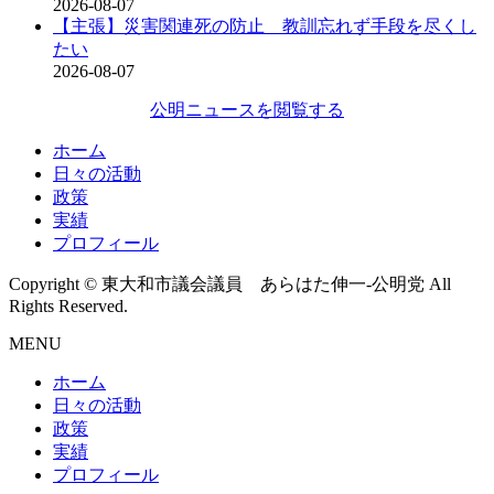
2026-08-07
【主張】災害関連死の防止 教訓忘れず手段を尽くし
たい
2026-08-07
公明ニュースを閲覧する
ホーム
日々の活動
政策
実績
プロフィール
Copyright © 東大和市議会議員 あらはた伸一-公明党 All
Rights Reserved.
MENU
ホーム
日々の活動
政策
実績
プロフィール