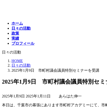
コ
ナ
ン
ビ
テ
ゲ
ン
ー
ホーム
ツ
シ
日々の活動
へ
ョ
政策
ス
ン
実績
キ
に
プロフィール
ッ
移
プ
動
日々の活動
HOME
日々の活動
2025年1月9日 市町村議会議員特別セミナーを受講
2025年1月9日 市町村議会議員特別セ
最
2025年1月9日
2025年1月11日
あらはた伸一
終
更
本日は、千葉市の幕張にあります市町村アカデミーにて、市