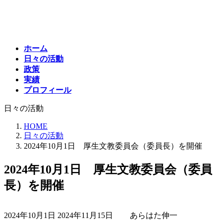
コ
ナ
ン
ビ
テ
ゲ
ン
ー
ホーム
ツ
シ
日々の活動
へ
ョ
政策
ス
ン
実績
キ
に
プロフィール
ッ
移
プ
動
日々の活動
HOME
日々の活動
2024年10月1日 厚生文教委員会（委員長）を開催
2024年10月1日 厚生文教委員会（委員
長）を開催
最
2024年10月1日
2024年11月15日
あらはた伸一
終