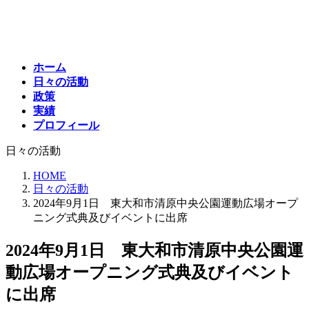
コ
ナ
ン
ビ
テ
ゲ
ン
ー
ホーム
ツ
シ
日々の活動
へ
ョ
政策
ス
ン
実績
キ
に
プロフィール
ッ
移
プ
動
日々の活動
HOME
日々の活動
2024年9月1日 東大和市清原中央公園運動広場オープ
ニング式典及びイベントに出席
2024年9月1日 東大和市清原中央公園運
動広場オープニング式典及びイベント
に出席