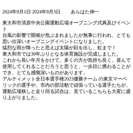
最
2024年9月1日
2024年9月3日
あらはた伸一
終
更
東大和市清原中央公園運動広場オープニング式典及びイベン
新
ト
日
台風の影響で開催が危ぶまれましたが無事に行われ、とても
時
思い出深いオープニングイベントになりました。
:
猛烈な雨が降ったと思えば太陽が顔を出し、虹まで！
東大和市では30年ぶりとなる体育施設が完成しました。
これから長い年月をかけて、多くの方が気持ち良く、喜んで
使用してくれることだろうと思うと、一歩目に携わることが
でき、とても感慨深いものがあります。
アルティメット全日本選手権2023優勝チーム の東京マーベ
リックの選手や、市内の部活動で頑張っている選手たちが、
運動広場狭しと走り回る試合は、見ているこちらも大変に盛
り上がりました。