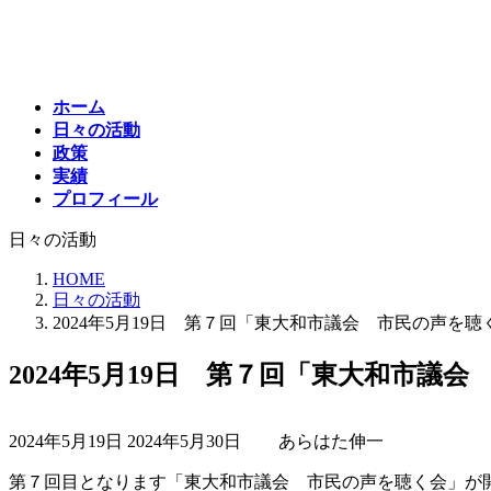
コ
ナ
ン
ビ
テ
ゲ
ン
ー
ホーム
ツ
シ
日々の活動
へ
ョ
政策
ス
ン
実績
キ
に
プロフィール
ッ
移
プ
動
日々の活動
HOME
日々の活動
2024年5月19日 第７回「東大和市議会 市民の声を
2024年5月19日 第７回「東大和市議
最
2024年5月19日
2024年5月30日
あらはた伸一
終
更
第７回目となります「東大和市議会 市民の声を聴く会」が