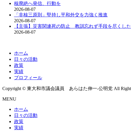
核廃絶へ発信、行動を
2026-08-07
「非核三原則」堅持し平和外交を力強く推進
2026-08-07
【主張】災害関連死の防止 教訓忘れず手段を尽くした
2026-08-07
ホーム
日々の活動
政策
実績
プロフィール
Copyright © 東大和市議会議員 あらはた伸一-公明党 All Rights R
MENU
ホーム
日々の活動
政策
実績