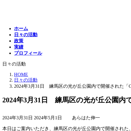
コ
ナ
ン
ビ
テ
ゲ
ン
ー
ホーム
ツ
シ
日々の活動
へ
ョ
政策
ス
ン
実績
キ
に
プロフィール
ッ
移
プ
動
日々の活動
HOME
日々の活動
2024年3月31日 練馬区の光が丘公園内で開催された「Cherie B
2024年3月31日 練馬区の光が丘公園内で開催さ
最
2024年3月31日
2024年5月1日
あらはた伸一
終
更
本日はご案内いただき、練馬区の光が丘公園内で開催された、Cherie 