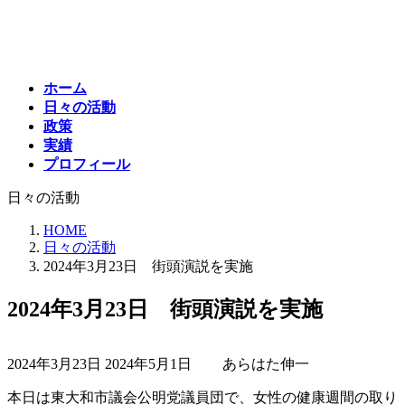
コ
ナ
ン
ビ
テ
ゲ
ン
ー
ホーム
ツ
シ
日々の活動
へ
ョ
政策
ス
ン
実績
キ
に
プロフィール
ッ
移
プ
動
日々の活動
HOME
日々の活動
2024年3月23日 街頭演説を実施
2024年3月23日 街頭演説を実施
最
2024年3月23日
2024年5月1日
あらはた伸一
終
更
本日は東大和市議会公明党議員団で、女性の健康週間の取り