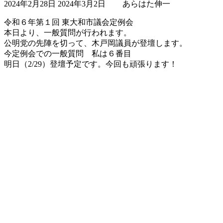
2024年2月28日
2024年3月2日
あらはた伸一
終
更
令和６年第１回 東大和市議会定例会
新
本日より、一般質問が行われます。
日
公明党の先陣を切って、木戸岡議員が登壇します。
時
今定例会での一般質問 私は６番目
:
明日（2/29）登壇予定です。今回も頑張ります！