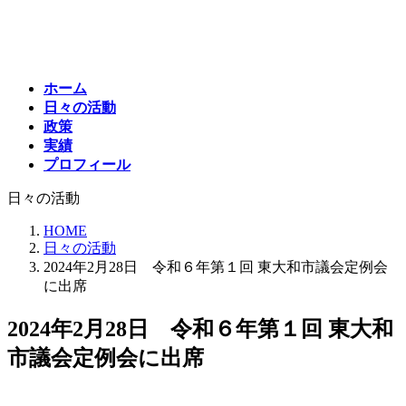
コ
ナ
ン
ビ
テ
ゲ
ン
ー
ホーム
ツ
シ
日々の活動
へ
ョ
政策
ス
ン
実績
キ
に
プロフィール
ッ
移
プ
動
日々の活動
HOME
日々の活動
2024年2月28日 令和６年第１回 東大和市議会定例会
に出席
2024年2月28日 令和６年第１回 東大和
市議会定例会に出席
最