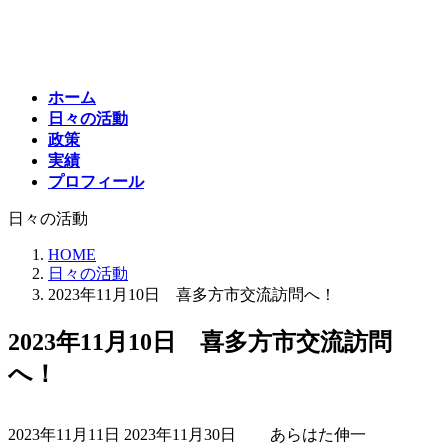
コ
ナ
ン
ビ
テ
ゲ
ン
ー
ホーム
ツ
シ
日々の活動
へ
ョ
政策
ス
ン
実績
キ
に
プロフィール
ッ
移
プ
動
日々の活動
HOME
日々の活動
2023年11月10日 喜多方市交流訪問へ！
2023年11月10日 喜多方市交流訪問
へ！
最
2023年11月11日
2023年11月30日
あらはた伸一
終