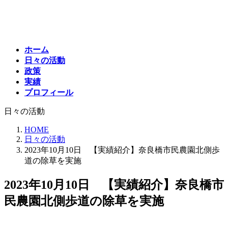
コ
ナ
ン
ビ
テ
ゲ
ン
ー
ホーム
ツ
シ
日々の活動
へ
ョ
政策
ス
ン
実績
キ
に
プロフィール
ッ
移
プ
動
日々の活動
HOME
日々の活動
2023年10月10日 【実績紹介】奈良橋市民農園北側歩
道の除草を実施
2023年10月10日 【実績紹介】奈良橋市
民農園北側歩道の除草を実施
最