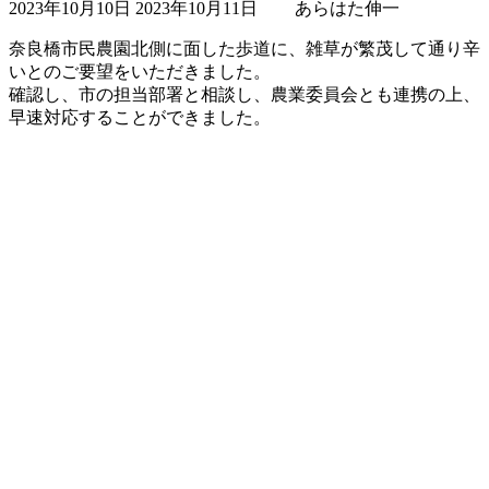
2023年10月10日
2023年10月11日
あらはた伸一
終
更
奈良橋市民農園北側に面した歩道に、雑草が繁茂して通り辛
新
いとのご要望をいただきました。
日
確認し、市の担当部署と相談し、農業委員会とも連携の上、
時
早速対応することができました。
: