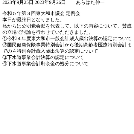
2023年9月25日
2023年9月26日
あらはた伸一
終
更
令和５年第３回東大和市議会 定例会
新
本日が最終日となりました。
日
私からは公明党会派を代表して、以下の内容について、賛成
時
の立場で討論を行わせていただきました。
:
①令和４年度東大和市一般会計歳入歳出決算の認定について
②国民健康保険事業特別会計から後期高齢者医療特別会計ま
での４特別会計歳入歳出決算の認定について
③下水道事業会計決算の認定について
④下水道事業会計剰余金の処分について