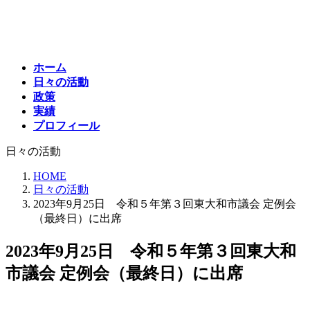
コ
ナ
ン
ビ
テ
ゲ
ン
ー
ホーム
ツ
シ
日々の活動
へ
ョ
政策
ス
ン
実績
キ
に
プロフィール
ッ
移
プ
動
日々の活動
HOME
日々の活動
2023年9月25日 令和５年第３回東大和市議会 定例会
（最終日）に出席
2023年9月25日 令和５年第３回東大和
市議会 定例会（最終日）に出席
最