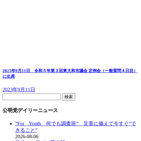
2023年9月11日 令和５年第３回東大和市議会 定例会（一般質問４日目）
に出席
2023年9月11日
検
索:
公明党デイリーニュース
”For Youth 何でも調査班” 災害に備えて今すぐ“で
きること”
2026-08-06