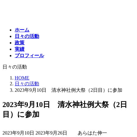
コ
ナ
ン
ビ
テ
ゲ
ン
ー
ホーム
ツ
シ
日々の活動
へ
ョ
政策
ス
ン
実績
キ
に
プロフィール
ッ
移
プ
動
日々の活動
HOME
日々の活動
2023年9月10日 清水神社例大祭（2日目）に参加
2023年9月10日 清水神社例大祭（2日
目）に参加
最
2023年9月10日
2023年9月26日
あらはた伸一
終