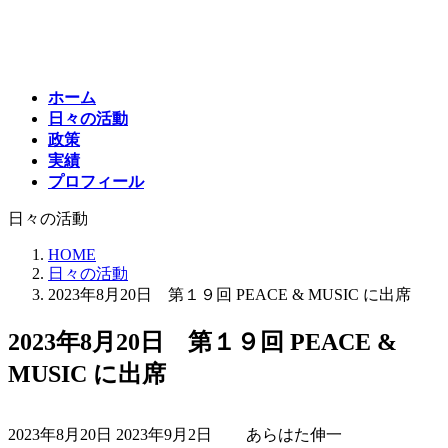
コ
ナ
ン
ビ
テ
ゲ
ン
ー
ホーム
ツ
シ
日々の活動
へ
ョ
政策
ス
ン
実績
キ
に
プロフィール
ッ
移
プ
動
日々の活動
HOME
日々の活動
2023年8月20日 第１９回 PEACE & MUSIC に出席
2023年8月20日 第１９回 PEACE &
MUSIC に出席
最
2023年8月20日
2023年9月2日
あらはた伸一
終