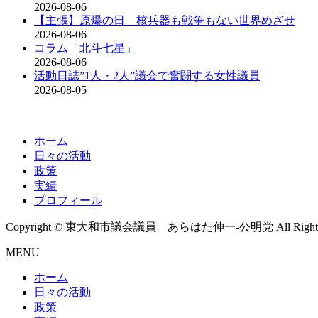
2026-08-06
【主張】原爆の日 核兵器も戦争もない世界めざせ
2026-08-06
コラム「北斗七星」
2026-08-06
活動日誌”1人・2人”議会で奮闘する女性議員
2026-08-05
ホーム
日々の活動
政策
実績
プロフィール
Copyright © 東大和市議会議員 あらはた伸一-公明党 All Rights R
MENU
ホーム
日々の活動
政策