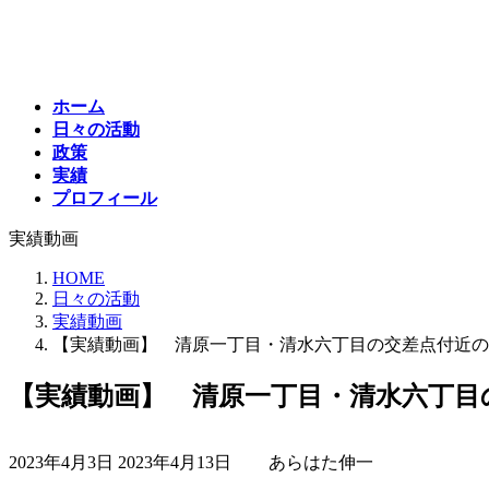
コ
ナ
ン
ビ
テ
ゲ
ン
ー
ホーム
ツ
シ
日々の活動
へ
ョ
政策
ス
ン
実績
キ
に
プロフィール
ッ
移
プ
動
実績動画
HOME
日々の活動
実績動画
【実績動画】 清原一丁目・清水六丁目の交差点付近の
【実績動画】 清原一丁目・清水六丁目
最
2023年4月3日
2023年4月13日
あらはた伸一
終