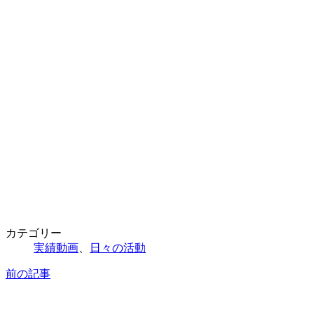
更
新
日
時
:
カテゴリー
実績動画
、
日々の活動
前の記事