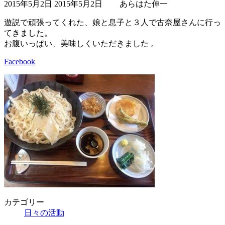
2015年5月2日
2015年5月2日
あらはた伸一
終
更
遊説で頑張ってくれた、娘と息子と３人で古奈屋さんに行っ
新
てきました。
日
お腹いっぱい、美味しくいただきました 。
時
:
Facebook
カテゴリー
日々の活動