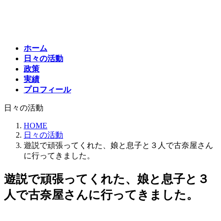
コ
ナ
ン
ビ
テ
ゲ
ン
ー
ホーム
ツ
シ
日々の活動
へ
ョ
政策
ス
ン
実績
キ
に
プロフィール
ッ
移
プ
動
日々の活動
HOME
日々の活動
遊説で頑張ってくれた、娘と息子と３人で古奈屋さん
に行ってきました。
遊説で頑張ってくれた、娘と息子と３
人で古奈屋さんに行ってきました。
最