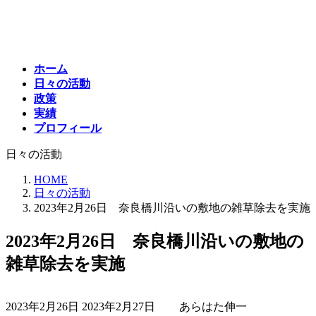
コ
ナ
ン
ビ
テ
ゲ
ン
ー
ホーム
ツ
シ
日々の活動
へ
ョ
政策
ス
ン
実績
キ
に
プロフィール
ッ
移
プ
動
日々の活動
HOME
日々の活動
2023年2月26日 奈良橋川沿いの敷地の雑草除去を実施
2023年2月26日 奈良橋川沿いの敷地の
雑草除去を実施
最
2023年2月26日
2023年2月27日
あらはた伸一
終