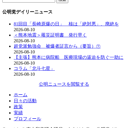
索:
公明党デイリーニュース
81回目「長崎原爆の日」 核は「絶対悪」、廃絶を
2026-08-10
＜熊本地震＞罹災証明書 発行早く
2026-08-10
超党派勉強会 被爆者証言から（要旨）㊦
2026-08-10
【主張】熊本に病院船 医療現場の逼迫を防ぐ一助に
2026-08-10
コラム「北斗七星」
2026-08-10
公明ニュースを閲覧する
ホーム
日々の活動
政策
実績
プロフィール