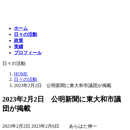
コ
ナ
ン
ビ
テ
ゲ
ン
ー
ホーム
ツ
シ
日々の活動
へ
ョ
政策
ス
ン
実績
キ
に
プロフィール
ッ
移
プ
動
日々の活動
HOME
日々の活動
2023年2月2日 公明新聞に東大和市議団が掲載
2023年2月2日 公明新聞に東大和市議
団が掲載
最
2023年2月2日
2023年2月6日
あらはた伸一
終