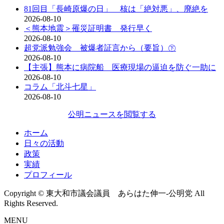
81回目「長崎原爆の日」 核は「絶対悪」、廃絶を
2026-08-10
＜熊本地震＞罹災証明書 発行早く
2026-08-10
超党派勉強会 被爆者証言から（要旨）㊦
2026-08-10
【主張】熊本に病院船 医療現場の逼迫を防ぐ一助に
2026-08-10
コラム「北斗七星」
2026-08-10
公明ニュースを閲覧する
ホーム
日々の活動
政策
実績
プロフィール
Copyright © 東大和市議会議員 あらはた伸一-公明党 All
Rights Reserved.
MENU