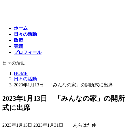
コ
ナ
ン
ビ
テ
ゲ
ン
ー
ホーム
ツ
シ
日々の活動
へ
ョ
政策
ス
ン
実績
キ
に
プロフィール
ッ
移
プ
動
日々の活動
HOME
日々の活動
2023年1月13日 「みんなの家」の開所式に出席
2023年1月13日 「みんなの家」の開所
式に出席
最
2023年1月13日
2023年1月31日
あらはた伸一
終