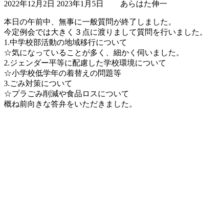
2022年12月2日
2023年1月5日
あらはた伸一
終
更
本日の午前中、無事に一般質問が終了しました。
新
今定例会では大きく３点に渡りまして質問を行いました。
日
1.中学校部活動の地域移行について
時
☆気になっていることが多く、細かく伺いました。
:
2.ジェンダー平等に配慮した学校環境について
☆小学校低学年の着替えの問題等
3.ごみ対策について
☆プラごみ削減や食品ロスについて
概ね前向きな答弁をいただきました。