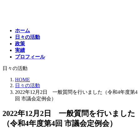
コ
ナ
ン
ビ
テ
ゲ
ン
ー
ホーム
ツ
シ
日々の活動
へ
ョ
政策
ス
ン
実績
キ
に
プロフィール
ッ
移
プ
動
日々の活動
HOME
日々の活動
2022年12月2日 一般質問を行いました（令和4年度第4
回 市議会定例会）
2022年12月2日 一般質問を行いました
（令和4年度第4回 市議会定例会）
最