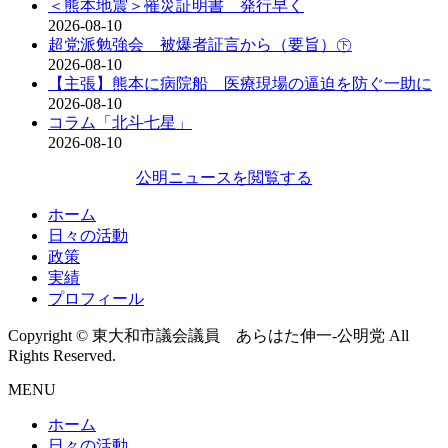
＜熊本地震＞罹災証明書 発行早く
2026-08-10
超党派勉強会 被爆者証言から（要旨）㊦
2026-08-10
【主張】熊本に病院船 医療現場の逼迫を防ぐ一助に
2026-08-10
コラム「北斗七星」
2026-08-10
公明ニュースを閲覧する
ホーム
日々の活動
政策
実績
プロフィール
Copyright © 東大和市議会議員 あらはた伸一-公明党 All
Rights Reserved.
MENU
ホーム
日々の活動