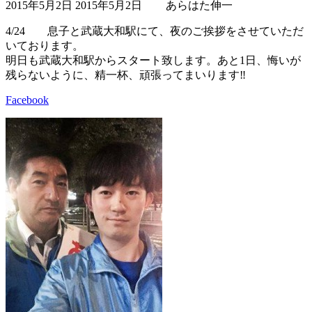
2015年5月2日
2015年5月2日
あらはた伸一
終
更
4/24 息子と武蔵大和駅にて、夜のご挨拶をさせていただ
新
いております。
日
明日も武蔵大和駅からスタート致します。あと1日、悔いが
時
残らないように、精一杯、頑張ってまいります‼
:
Facebook