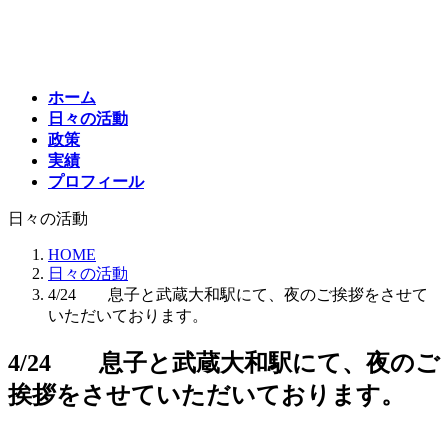
コ
ナ
ン
ビ
テ
ゲ
ン
ー
ホーム
ツ
シ
日々の活動
へ
ョ
政策
ス
ン
実績
キ
に
プロフィール
ッ
移
プ
動
日々の活動
HOME
日々の活動
4/24 息子と武蔵大和駅にて、夜のご挨拶をさせて
いただいております。
4/24 息子と武蔵大和駅にて、夜のご
挨拶をさせていただいております。
最