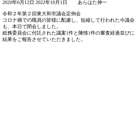
2020年6月12日
2022年10月1日
あらはた伸一
終
更
令和２年第２回東大和市議会定例会
新
コロナ禍での職員の皆様に配慮し、短縮して行われた今議会
日
も、本日で閉会しました。
時
総務委員会に付託された議案1件と陳情1件の審査経過並びに
:
結果をご報告させていただきました。