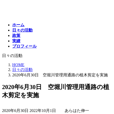
コ
ナ
ン
ビ
テ
ゲ
ン
ー
ホーム
ツ
シ
日々の活動
へ
ョ
政策
ス
ン
実績
キ
に
プロフィール
ッ
移
プ
動
日々の活動
HOME
日々の活動
2020年6月30日 空堀川管理用通路の植木剪定を実施
2020年6月30日 空堀川管理用通路の植
木剪定を実施
最
2020年6月30日
2022年10月1日
あらはた伸一
終