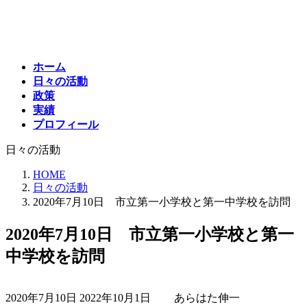
コ
ナ
ン
ビ
テ
ゲ
ン
ー
ホーム
ツ
シ
日々の活動
へ
ョ
政策
ス
ン
実績
キ
に
プロフィール
ッ
移
プ
動
日々の活動
HOME
日々の活動
2020年7月10日 市立第一小学校と第一中学校を訪問
2020年7月10日 市立第一小学校と第一
中学校を訪問
最
2020年7月10日
2022年10月1日
あらはた伸一
終