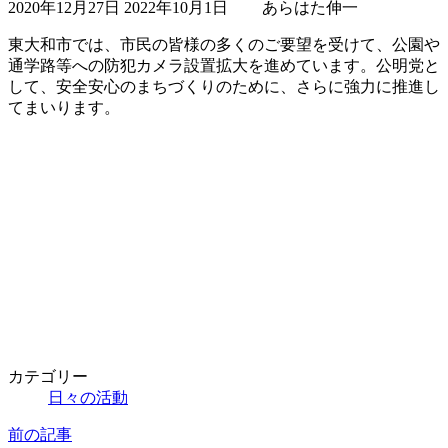
2020年12月27日
2022年10月1日
あらはた伸一
終
更
東大和市では、市民の皆様の多くのご要望を受けて、公園や
新
通学路等への防犯カメラ設置拡大を進めています。公明党と
日
して、安全安心のまちづくりのために、さらに強力に推進し
時
てまいります。
:
カテゴリー
日々の活動
前の記事