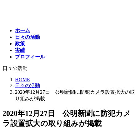
コ
ナ
ン
ビ
テ
ゲ
ン
ー
ホーム
ツ
シ
日々の活動
へ
ョ
政策
ス
ン
実績
キ
に
プロフィール
ッ
移
プ
動
日々の活動
HOME
日々の活動
2020年12月27日 公明新聞に防犯カメラ設置拡大の取
り組みが掲載
2020年12月27日 公明新聞に防犯カメ
ラ設置拡大の取り組みが掲載
最