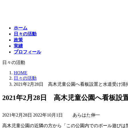
コ
ナ
ン
ビ
テ
ゲ
ン
ー
ホーム
ツ
シ
日々の活動
へ
ョ
政策
ス
ン
実績
キ
に
プロフィール
ッ
移
プ
動
日々の活動
HOME
日々の活動
2021年2月28日 高木児童公園へ看板設置と水道受け清
2021年2月28日 高木児童公園へ看板
最
2021年2月28日
2022年10月1日
あらはた伸一
終
更
高木児童公園の近隣の方から「この公園内でのボール遊びは