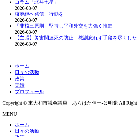
コラム「北斗七星」
2026-08-07
核廃絶へ発信、行動を
2026-08-07
「非核三原則」堅持し平和外交を力強く推進
2026-08-07
【主張】災害関連死の防止 教訓忘れず手段を尽くした
2026-08-07
ホーム
日々の活動
政策
実績
プロフィール
Copyright © 東大和市議会議員 あらはた伸一-公明党 All Rights R
MENU
ホーム
日々の活動