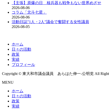
【主張】原爆の日 核兵器も戦争もない世界めざせ
2026-08-06
コラム「北斗七星」
2026-08-06
活動日誌”1人・2人”議会で奮闘する女性議員
2026-08-05
ホーム
日々の活動
政策
実績
プロフィール
Copyright © 東大和市議会議員 あらはた伸一-公明党 All Rights R
MENU
ホーム
日々の活動
政策
実績