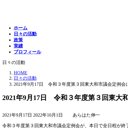
コ
ナ
ン
ビ
テ
ゲ
ン
ー
ホーム
ツ
シ
日々の活動
へ
ョ
政策
ス
ン
実績
キ
に
プロフィール
ッ
移
プ
動
日々の活動
HOME
日々の活動
2021年9月17日 令和３年度第３回東大和市議会定例
2021年9月17日 令和３年度第３回東
最
2021年9月17日
2022年10月1日
あらはた伸一
終
更
令和３年度第３回東大和市議会定例会が、本日で全日程が終